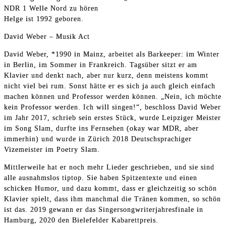
NDR 1 Welle Nord zu hören
Helge ist 1992 geboren.
David Weber – Musik Act
David Weber, *1990 in Mainz, arbeitet als Barkeeper: im Winter
in Berlin, im Sommer in Frankreich. Tagsüber sitzt er am
Klavier und denkt nach, aber nur kurz, denn meistens kommt
nicht viel bei rum. Sonst hätte er es sich ja auch gleich einfach
machen können und Professor werden können. „Nein, ich möchte
kein Professor werden. Ich will singen!“, beschloss David Weber
im Jahr 2017, schrieb sein erstes Stück, wurde Leipziger Meister
im Song Slam, durfte ins Fernsehen (okay war MDR, aber
immerhin) und wurde in Zürich 2018 Deutschsprachiger
Vizemeister im Poetry Slam.
Mittlerweile hat er noch mehr Lieder geschrieben, und sie sind
alle ausnahmslos tiptop. Sie haben Spitzentexte und einen
schicken Humor, und dazu kommt, dass er gleichzeitig so schön
Klavier spielt, dass ihm manchmal die Tränen kommen, so schön
ist das. 2019 gewann er das Singersongwriterjahresfinale in
Hamburg, 2020 den Bielefelder Kabarettpreis.