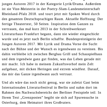
jungen Autoren 2017 in der Kategorie Lyrik/Drama. Außerdem
ist sie Vize-Meisterin in der Poetry-Slam-Landesmeisterschaft
Rheinland-Pfalz 2018. und tourt jetzt mit Spoken Word durch
den gesamten Deutschsprachigen Raum. Aktuelle Hoffnung: Der
fertige Theatertext, 50 Seiten. Inspiration dem Ganzen zu
vertrauen, das mal kurz 2013 in der Schreibwerkstatt
Literaturhaus Frankfurt begann, dann nie wieder eingeschickt
wurde und es jetzt nach Berlin schaffte. Bundespreistägerin der
Jungen Autoren 2017. Mit Lyrik und Drama.Vorne die Sucht
nach der Bühne und der Wunsch es irgendwann zu vereinen. Bis
dahin verbleibe ich zwischen Bergbau Grill und Schauspielhaus
und dem irgendwie ganz gut finden, was das Leben gerade mit
mir macht. Ich habe in meinem Zukunftsvorhof mein Zelt
aufgebaut, mit dicken Heringen und extrem windfest. Darauf,
das mir das Ganze irgendwann auch vertraut.
Und als wäre das noch nicht genug, war sie zuletzt Gast beim
Internationalen Literaturfestival in Berlin und nahm dort im
Rahmen des Nachwuchsbereichs der Berliner Festspiele teil. In
Ihrem Text „Grenzposten“ begibt sie sich auf Spurensuche in
Osterburg, dem Heimatort ihres Großvaters.