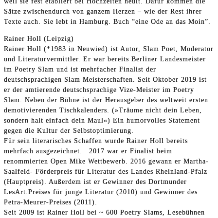
weil sie fest etabliert bei Hochzeiten heult. Dafür kommen die
Sätze zwischendurch von ganzem Herzen – wie der Rest ihrer
Texte auch. Sie lebt in Hamburg. Buch “eine Ode an das Moin”.
Rainer Holl (Leipzig)
Rainer Holl (*1983 in Neuwied) ist Autor, Slam Poet, Moderator
und Literaturvermittler. Er war bereits Berliner Landesmeister
im Poetry Slam und ist mehrfacher Finalist der
deutschsprachigen Slam Meisterschaften. Seit Oktober 2019 ist
er der amtierende deutschsprachige Vize-Meister im Poetry
Slam. Neben der Bühne ist der Herausgeber des weltweit ersten
demotivierenden Tischkalenders. (»Träume nicht dein Leben,
sondern halt einfach dein Maul«) Ein humorvolles Statement
gegen die Kultur der Selbstoptimierung.
Für sein literarisches Schaffen wurde Rainer Holl bereits
mehrfach ausgezeichnet. 2017 war er Finalist beim
renommierten Open Mike Wettbewerb. 2016 gewann er Martha-
Saalfeld- Förderpreis für Literatur des Landes Rheinland-Pfalz
(Hauptpreis). Außerdem ist er Gewinner des Dortmunder
LesArt.Preises für junge Literatur (2010) und Gewinner des
Petra-Meurer-Preises (2011).
Seit 2009 ist Rainer Holl bei ~ 600 Poetry Slams, Lesebühnen