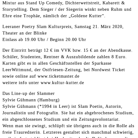
Mixtur aus Stand Up Comedy, Dichterwettstreit, Kabarett &
Storytelling. Dem Sieger / der Siegerin winkt neben Ruhm und
Ehre eine Trophäe, nämlich der „Goldene Kutter“.
Leeraner Poetry Slam Kulturpreis, Samstag 21. März 2020,
Theater an der Blinke
Einlass ab 19.00 Uhr / Beginn 20.00 Uhr
Der Eintritt beträgt 12 € im VVK bzw. 15 € an der Abendkasse.
Schüler, Studenten, Rentner & Auszubildende zahlen 8 Euro.
Karten gibt es in allen Geschäftsstellen der Sparkasse
LeerWittmund, der Ostfriesen-Zeitung, bei Nordwest Ticket
sowie online auf www.ticketmaster.de
weitere info unter www.kultur-kutter.de
Das Line-up der Slammer
Sylvie Gühmann (Hamburg)
Sylvie Gühmann (*1994 in Leer) ist Slam Poetin, Autorin,
Journalistin und Fotografin. Sie hat ein abgebrochenes Studium,
ein abgeschlossenes Studium und ein Zeitungsvolontariat.
Wenn man sie zwingt, schlüpft sie übrigens auch in die Rolle als
freie Traurednerin. Letzteres gestaltet sich manchmal schwierig,