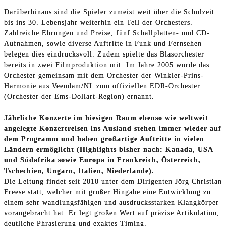
Darüberhinaus sind die Spieler zumeist weit über die Schulzeit
bis ins 30. Lebensjahr weiterhin ein Teil der Orchesters.
Zahlreiche Ehrungen und Preise, fünf Schallplatten- und CD-
Aufnahmen, sowie diverse Auftritte in Funk und Fernsehen
belegen dies eindrucksvoll. Zudem spielte das Blasorchester
bereits in zwei Filmproduktion mit. Im Jahre 2005 wurde das
Orchester gemeinsam mit dem Orchester der Winkler-Prins-
Harmonie aus Veendam/NL zum offiziellen EDR-Orchester
(Orchester der Ems-Dollart-Region) ernannt.
Jährliche Konzerte im hiesigen Raum ebenso wie weltweit
angelegte Konzertreisen ins Ausland stehen immer wieder auf
dem Programm und haben großartige Auftritte in vielen
Ländern ermöglicht (Highlights bisher nach: Kanada, USA
und Südafrika sowie Europa in Frankreich, Österreich,
Tschechien, Ungarn, Italien, Niederlande).
Die Leitung findet seit 2010 unter dem Dirigenten Jörg Christian
Freese statt, welcher mit großer Hingabe eine Entwicklung zu
einem sehr wandlungsfähigen und ausdrucksstarken Klangkörper
vorangebracht hat. Er legt großen Wert auf präzise Artikulation,
deutliche Phrasierung und exaktes Timing.